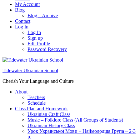
My Account
Blog
Blog – Archive
Contact
Log In
Log In
Sign up
Edit Profile
Password Recovery
Tidewater Ukrainian School
Cherish Your Language and Culture
About
Teachers
Schedule
Class Plan and Homework
Ukrainian Craft Class
Music – Folklore Class (All Groups of Students)
Ukrainian History Class
Урок Української Мови – Наймолодша Група – 2-3
р.