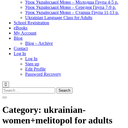
Урок Української Мови – Молодша Група 4-5 р.
Урок Української Мови – Середня Група 7-9 р.
Урок Української Мови – Старша Група 11-13 р.
Ukrainian Language Class for Adults
School Registration
eBooks
My Account
Blog
Blog – Archive
Contact
Log In
Log In
Sign up
Edit Profile
Password Recovery
Search
for:
Category:
ukrainian-
women+melitopol for adults