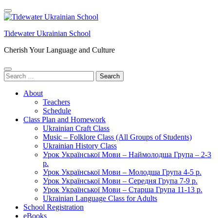
Skip
to
content
Tidewater Ukrainian School
(Press
Enter)
Cherish Your Language and Culture
Search
for:
About
Teachers
Schedule
Class Plan and Homework
Ukrainian Craft Class
Music – Folklore Class (All Groups of Students)
Ukrainian History Class
Урок Української Мови – Наймолодша Група – 2-3
р.
Урок Української Мови – Молодша Група 4-5 р.
Урок Української Мови – Середня Група 7-9 р.
Урок Української Мови – Старша Група 11-13 р.
Ukrainian Language Class for Adults
School Registration
eBooks