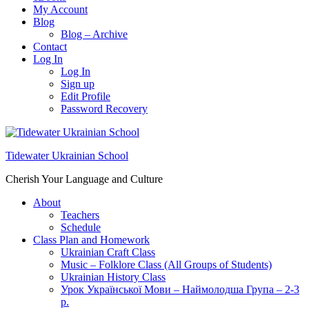
My Account
Blog
Blog – Archive
Contact
Log In
Log In
Sign up
Edit Profile
Password Recovery
Tidewater Ukrainian School
Cherish Your Language and Culture
About
Teachers
Schedule
Class Plan and Homework
Ukrainian Craft Class
Music – Folklore Class (All Groups of Students)
Ukrainian History Class
Урок Української Мови – Наймолодша Група – 2-3
р.