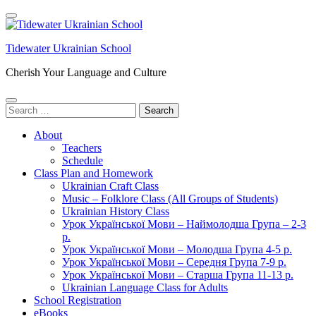
Skip
to
content
Tidewater Ukrainian School
(Press
Enter)
Cherish Your Language and Culture
Search
for:
About
Teachers
Schedule
Class Plan and Homework
Ukrainian Craft Class
Music – Folklore Class (All Groups of Students)
Ukrainian History Class
Урок Української Мови – Наймолодша Група – 2-3
р.
Урок Української Мови – Молодша Група 4-5 р.
Урок Української Мови – Середня Група 7-9 р.
Урок Української Мови – Старша Група 11-13 р.
Ukrainian Language Class for Adults
School Registration
eBooks