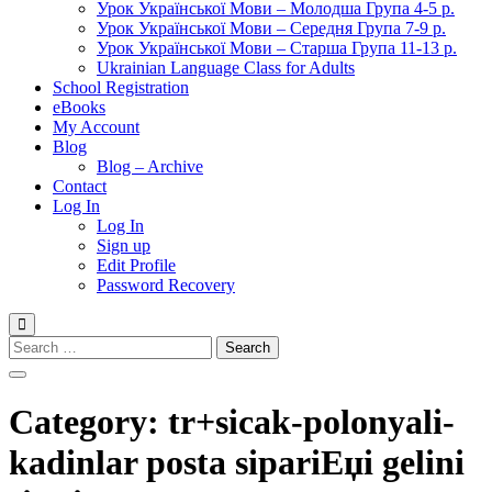
Урок Української Мови – Молодша Група 4-5 р.
Урок Української Мови – Середня Група 7-9 р.
Урок Української Мови – Старша Група 11-13 р.
Ukrainian Language Class for Adults
School Registration
eBooks
My Account
Blog
Blog – Archive
Contact
Log In
Log In
Sign up
Edit Profile
Password Recovery
Search
for:
Category:
tr+sicak-polonyali-
kadinlar posta sipariЕџi gelini