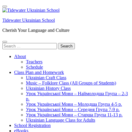
Skip
to
content
Tidewater Ukrainian School
(Press
Enter)
Cherish Your Language and Culture
Search
for:
About
Teachers
Schedule
Class Plan and Homework
Ukrainian Craft Class
Music – Folklore Class (All Groups of Students)
Ukrainian History Class
Урок Української Мови – Наймолодша Група – 2-3
р.
Урок Української Мови – Молодша Група 4-5 р.
Урок Української Мови – Середня Група 7-9 р.
Урок Української Мови – Старша Група 11-13 р.
Ukrainian Language Class for Adults
School Registration
eBooks