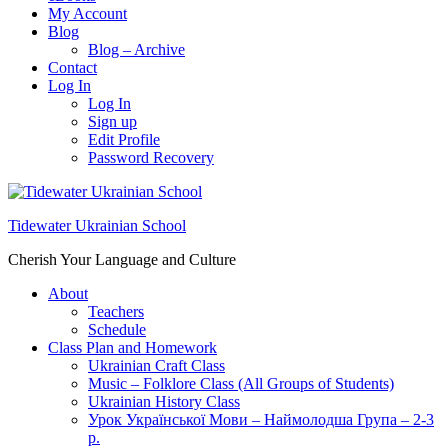
My Account
Blog
Blog – Archive
Contact
Log In
Log In
Sign up
Edit Profile
Password Recovery
Tidewater Ukrainian School
Cherish Your Language and Culture
About
Teachers
Schedule
Class Plan and Homework
Ukrainian Craft Class
Music – Folklore Class (All Groups of Students)
Ukrainian History Class
Урок Української Мови – Наймолодша Група – 2-3
р.