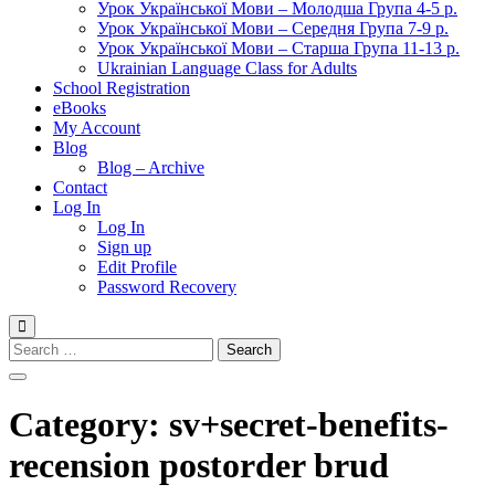
Урок Української Мови – Молодша Група 4-5 р.
Урок Української Мови – Середня Група 7-9 р.
Урок Української Мови – Старша Група 11-13 р.
Ukrainian Language Class for Adults
School Registration
eBooks
My Account
Blog
Blog – Archive
Contact
Log In
Log In
Sign up
Edit Profile
Password Recovery
Search
for:
Category:
sv+secret-benefits-
recension postorder brud