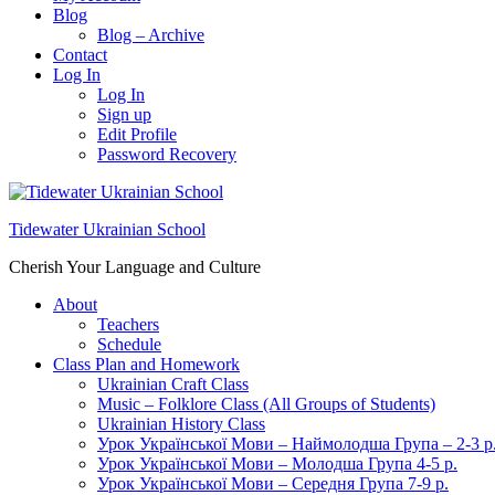
Blog
Blog – Archive
Contact
Log In
Log In
Sign up
Edit Profile
Password Recovery
Tidewater Ukrainian School
Cherish Your Language and Culture
About
Teachers
Schedule
Class Plan and Homework
Ukrainian Craft Class
Music – Folklore Class (All Groups of Students)
Ukrainian History Class
Урок Української Мови – Наймолодша Група – 2-3 р
Урок Української Мови – Молодша Група 4-5 р.
Урок Української Мови – Середня Група 7-9 р.