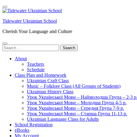
Skip
to
content
Tidewater Ukrainian School
(Press
Enter)
Cherish Your Language and Culture
Search
for:
About
Teachers
Schedule
Class Plan and Homework
Ukrainian Craft Class
Music – Folklore Class (All Groups of Students)
Ukrainian History Class
Урок Української Мови – Наймолодша Група – 2-3 р
Урок Української Мови – Молодша Група 4-5 р.
Урок Української Мови – Середня Група 7-9 р.
Урок Української Мови – Старша Група 11-13 р.
Ukrainian Language Class for Adults
School Registration
eBooks
My Account