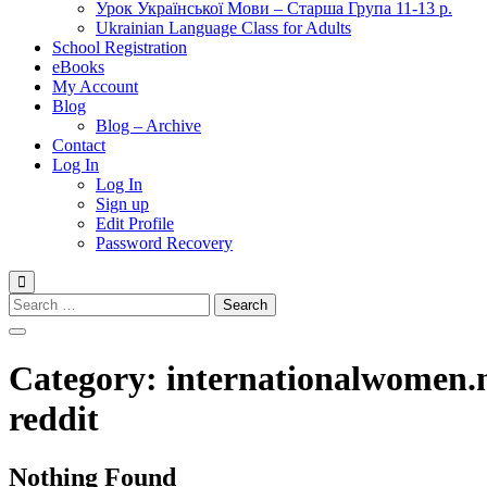
Урок Української Мови – Старша Група 11-13 р.
Ukrainian Language Class for Adults
School Registration
eBooks
My Account
Blog
Blog – Archive
Contact
Log In
Log In
Sign up
Edit Profile
Password Recovery
Search
for:
Category:
internationalwomen.n
reddit
Nothing Found