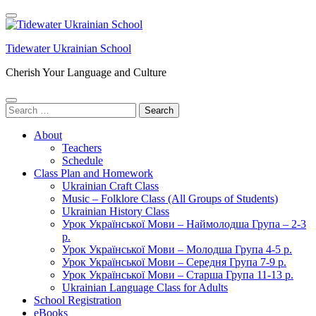
Skip
to
content
Tidewater Ukrainian School
(Press
Enter)
Cherish Your Language and Culture
Search
for:
About
Teachers
Schedule
Class Plan and Homework
Ukrainian Craft Class
Music – Folklore Class (All Groups of Students)
Ukrainian History Class
Урок Української Мови – Наймолодша Група – 2-3
р.
Урок Української Мови – Молодша Група 4-5 р.
Урок Української Мови – Середня Група 7-9 р.
Урок Української Мови – Старша Група 11-13 р.
Ukrainian Language Class for Adults
School Registration
eBooks