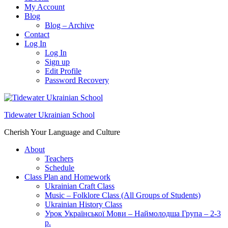
My Account
Blog
Blog – Archive
Contact
Log In
Log In
Sign up
Edit Profile
Password Recovery
Tidewater Ukrainian School
Cherish Your Language and Culture
About
Teachers
Schedule
Class Plan and Homework
Ukrainian Craft Class
Music – Folklore Class (All Groups of Students)
Ukrainian History Class
Урок Української Мови – Наймолодша Група – 2-3
р.