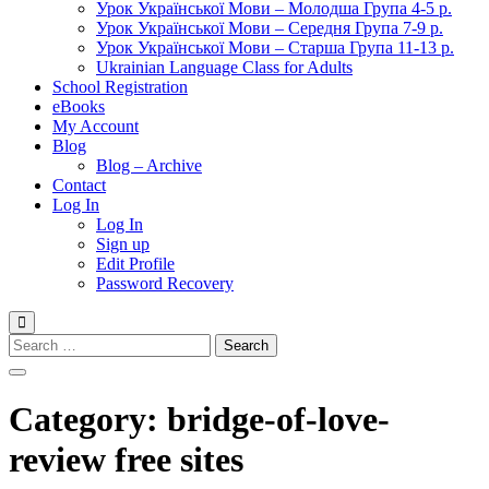
Урок Української Мови – Молодша Група 4-5 р.
Урок Української Мови – Середня Група 7-9 р.
Урок Української Мови – Старша Група 11-13 р.
Ukrainian Language Class for Adults
School Registration
eBooks
My Account
Blog
Blog – Archive
Contact
Log In
Log In
Sign up
Edit Profile
Password Recovery
Search
for:
Category:
bridge-of-love-
review free sites