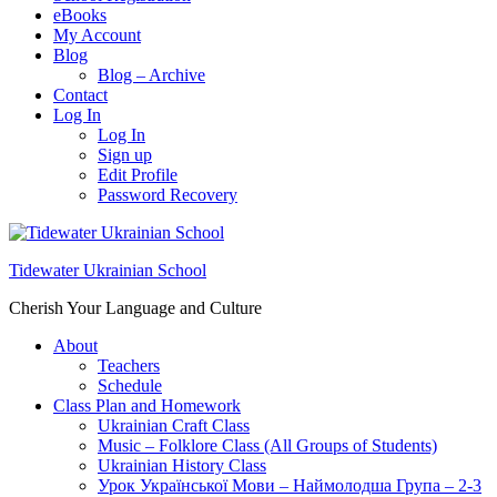
eBooks
My Account
Blog
Blog – Archive
Contact
Log In
Log In
Sign up
Edit Profile
Password Recovery
Tidewater Ukrainian School
Cherish Your Language and Culture
About
Teachers
Schedule
Class Plan and Homework
Ukrainian Craft Class
Music – Folklore Class (All Groups of Students)
Ukrainian History Class
Урок Української Мови – Наймолодша Група – 2-3