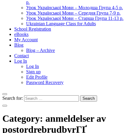
р.
Урок Української Мови – Молодша Група 4-5 р.
Урок Української Мови – Середня Група 7-9 р.
Урок Української Мови – Старша Група 11-13 р.
Ukrainian Language Class for Adults
School Registration
eBooks
My Account
Blog
Blog – Archive
Contact
Log In
Log In
Sign up
Edit Profile
Password Recovery
Search for:
Category:
anmeldelser av
postordrebrudbyrГҐ