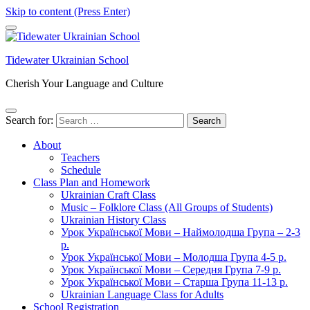
Skip to content (Press Enter)
Tidewater Ukrainian School
Cherish Your Language and Culture
Search for:
About
Teachers
Schedule
Class Plan and Homework
Ukrainian Craft Class
Music – Folklore Class (All Groups of Students)
Ukrainian History Class
Урок Української Мови – Наймолодша Група – 2-3
р.
Урок Української Мови – Молодша Група 4-5 р.
Урок Української Мови – Середня Група 7-9 р.
Урок Української Мови – Старша Група 11-13 р.
Ukrainian Language Class for Adults
School Registration