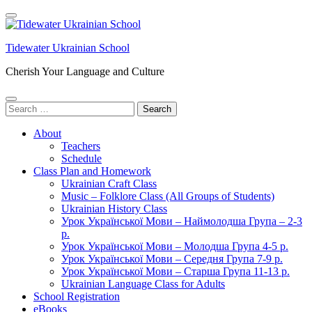
Skip
to
content
Tidewater Ukrainian School
(Press
Enter)
Cherish Your Language and Culture
Search
for:
About
Teachers
Schedule
Class Plan and Homework
Ukrainian Craft Class
Music – Folklore Class (All Groups of Students)
Ukrainian History Class
Урок Української Мови – Наймолодша Група – 2-3
р.
Урок Української Мови – Молодша Група 4-5 р.
Урок Української Мови – Середня Група 7-9 р.
Урок Української Мови – Старша Група 11-13 р.
Ukrainian Language Class for Adults
School Registration
eBooks