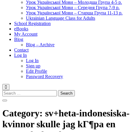
Урок Української Мови – Молодша Група 4-5 р.
Урок Української Мови – Середня Група 7-9 р.
Урок Української Мови – Старша Група 11-13 р.
Ukrainian Language Class for Adults
School Registration
eBooks
My Account
Blog
Blog – Archive
Contact
Log In
Log In
Sign up
Edit Profile
Password Recovery
Search
for:
Category:
sv+heta-indonesiska-
kvinnor skulle jag kГ¶pa en