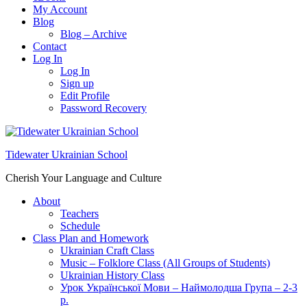
My Account
Blog
Blog – Archive
Contact
Log In
Log In
Sign up
Edit Profile
Password Recovery
Tidewater Ukrainian School
Cherish Your Language and Culture
About
Teachers
Schedule
Class Plan and Homework
Ukrainian Craft Class
Music – Folklore Class (All Groups of Students)
Ukrainian History Class
Урок Української Мови – Наймолодша Група – 2-3
р.