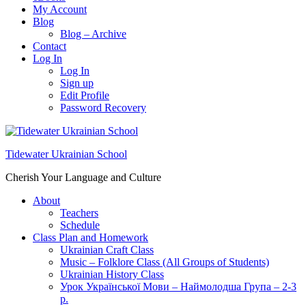
My Account
Blog
Blog – Archive
Contact
Log In
Log In
Sign up
Edit Profile
Password Recovery
Tidewater Ukrainian School
Cherish Your Language and Culture
About
Teachers
Schedule
Class Plan and Homework
Ukrainian Craft Class
Music – Folklore Class (All Groups of Students)
Ukrainian History Class
Урок Української Мови – Наймолодша Група – 2-3
р.