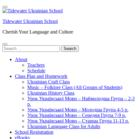
Skip
to
content
Tidewater Ukrainian School
(Press
Enter)
Cherish Your Language and Culture
Search
for:
About
Teachers
Schedule
Class Plan and Homework
Ukrainian Craft Class
Music – Folklore Class (All Groups of Students)
Ukrainian History Class
Урок Української Мови – Наймолодша Група – 2-3
р.
Урок Української Мови – Молодша Група 4-5 р.
Урок Української Мови – Середня Група 7-9 р.
Урок Української Мови – Старша Група 11-13 р.
Ukrainian Language Class for Adults
School Registration
eBooks