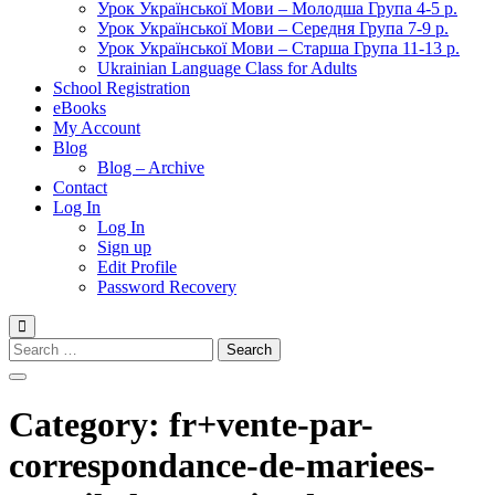
Урок Української Мови – Молодша Група 4-5 р.
Урок Української Мови – Середня Група 7-9 р.
Урок Української Мови – Старша Група 11-13 р.
Ukrainian Language Class for Adults
School Registration
eBooks
My Account
Blog
Blog – Archive
Contact
Log In
Log In
Sign up
Edit Profile
Password Recovery
Search
for:
Category:
fr+vente-par-
correspondance-de-mariees-