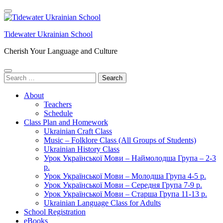
Skip
to
content
Tidewater Ukrainian School
(Press
Enter)
Cherish Your Language and Culture
Search
for:
About
Teachers
Schedule
Class Plan and Homework
Ukrainian Craft Class
Music – Folklore Class (All Groups of Students)
Ukrainian History Class
Урок Української Мови – Наймолодша Група – 2-3
р.
Урок Української Мови – Молодша Група 4-5 р.
Урок Української Мови – Середня Група 7-9 р.
Урок Української Мови – Старша Група 11-13 р.
Ukrainian Language Class for Adults
School Registration
eBooks