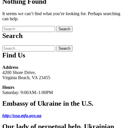
Nothing Found
It seems we can’t find what you’re looking for. Perhaps searching
can help.
Search
for:
Search
Search
for:
Find Us
Address
4200 Shore Drive,
Virginia Beach, VA 23455
Hours
Saturday: 9:00AM–1:00PM
Embassy of Ukraine in the U.S.
http://usa.mfa.gov.ua
Our lady of perpetual help, Ukrainian