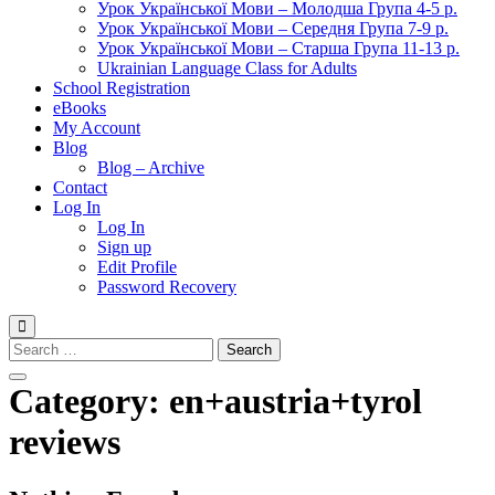
Урок Української Мови – Молодша Група 4-5 р.
Урок Української Мови – Середня Група 7-9 р.
Урок Української Мови – Старша Група 11-13 р.
Ukrainian Language Class for Adults
School Registration
eBooks
My Account
Blog
Blog – Archive
Contact
Log In
Log In
Sign up
Edit Profile
Password Recovery
Search
for:
Category:
en+austria+tyrol
reviews