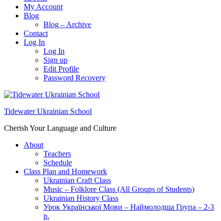
My Account
Blog
Blog – Archive
Contact
Log In
Log In
Sign up
Edit Profile
Password Recovery
Tidewater Ukrainian School
Cherish Your Language and Culture
About
Teachers
Schedule
Class Plan and Homework
Ukrainian Craft Class
Music – Folklore Class (All Groups of Students)
Ukrainian History Class
Урок Української Мови – Наймолодша Група – 2-3
р.